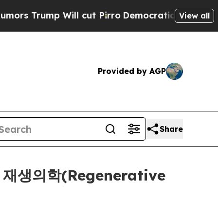
rump Will cut Pirro
Democratic Socialists of Am
View all
Provided by AGP
Share
의 재생의학(Regenerative