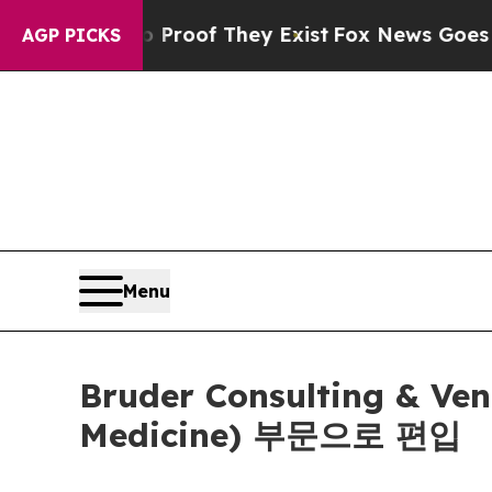
fers no Proof They Exist
Fox News Goes Quiet as
AGP PICKS
Menu
Bruder Consulting & 
Medicine) 부문으로 편입