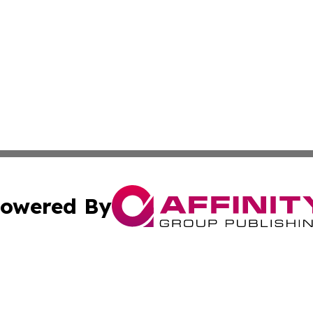
owered By
ubmit Press Release
Terms & Conditions
Copyright/DMCA
Inc. dba Affinity Group Publishing & Personal Wealth Gui