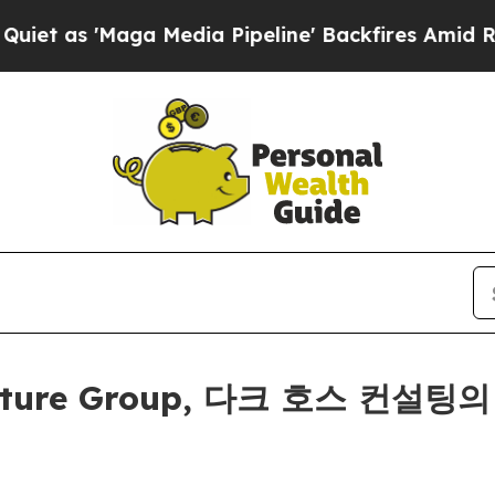
 'Maga Media Pipeline' Backfires Amid Rumors T
Venture Group, 다크 호스 컨설팅